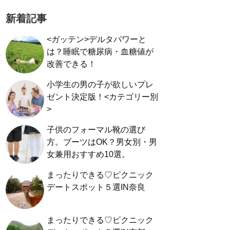
新着記事
<ガッテン>デルタパワーと
は？睡眠で糖尿病・血糖値が
改善できる！
小学生の男の子が欲しいプレ
ゼント決定版！<カテゴリー別
>
子供のフォーマル靴の選び
方。ブーツはOK？男女別・男
女兼用おすすめ10選。
まったりできる♡ピクニック
デートスポット５選IN奈良
まったりできる♡ピクニック