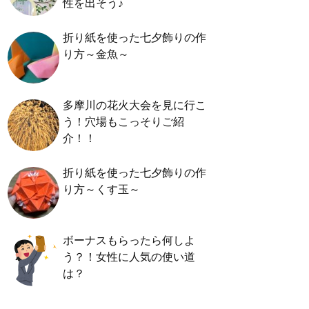
性を出そう♪
折り紙を使った七夕飾りの作
り方～金魚～
多摩川の花火大会を見に行こ
う！穴場もこっそりご紹
介！！
折り紙を使った七夕飾りの作
り方～くす玉～
ボーナスもらったら何しよ
う？！女性に人気の使い道
は？