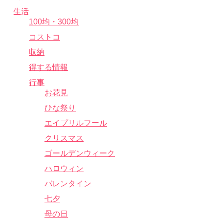
生活
100均・300均
コストコ
収納
得する情報
行事
お花見
ひな祭り
エイプリルフール
クリスマス
ゴールデンウィーク
ハロウィン
バレンタイン
七夕
母の日