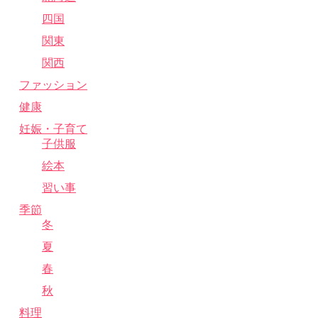
四国
関東
関西
ファッション
健康
妊娠・子育て
子供服
絵本
習い事
季節
冬
夏
春
秋
料理