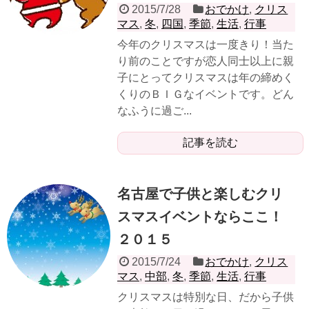
2015/7/28
おでかけ
,
クリス
マス
,
冬
,
四国
,
季節
,
生活
,
行事
今年のクリスマスは一度きり！当た
り前のことですが恋人同士以上に親
子にとってクリスマスは年の締めく
くりのＢＩＧなイベントです。どん
なふうに過ご...
記事を読む
名古屋で子供と楽しむクリ
スマスイベントならここ！
２０１５
2015/7/24
おでかけ
,
クリス
マス
,
中部
,
冬
,
季節
,
生活
,
行事
クリスマスは特別な日、だから子供