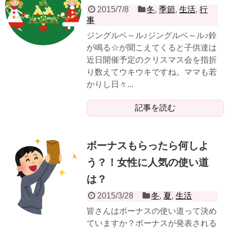
2015/7/8
冬
,
季節
,
生活
,
行
事
ジングルベ～ル♪ジングルベ～ル♪鈴
が鳴る☆が聞こえてくると子供達は
近日開催予定のクリスマス会を指折
り数えてウキウキですね。ママも若
かりし日々...
記事を読む
ボーナスもらったら何しよ
う？！女性に人気の使い道
は？
2015/3/28
冬
,
夏
,
生活
皆さんはボーナスの使い道って決め
ていますか？ボーナスが発表される