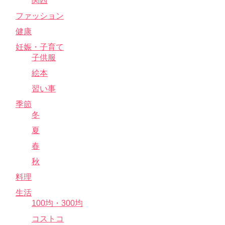
関西
ファッション
健康
妊娠・子育て
子供服
絵本
習い事
季節
冬
夏
春
秋
料理
生活
100均・300均
コストコ