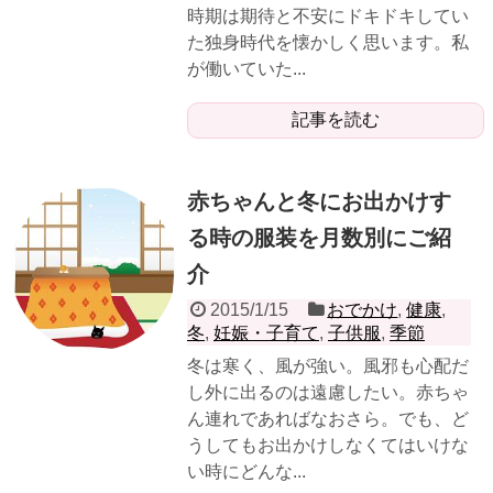
時期は期待と不安にドキドキしてい
た独身時代を懐かしく思います。私
が働いていた...
記事を読む
赤ちゃんと冬にお出かけす
る時の服装を月数別にご紹
介
2015/1/15
おでかけ
,
健康
,
冬
,
妊娠・子育て
,
子供服
,
季節
冬は寒く、風が強い。風邪も心配だ
し外に出るのは遠慮したい。赤ちゃ
ん連れであればなおさら。でも、ど
うしてもお出かけしなくてはいけな
い時にどんな...