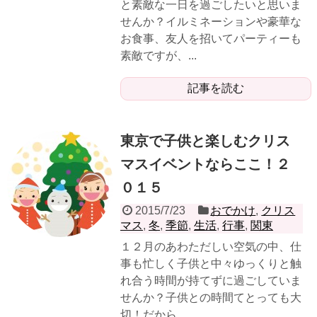
と素敵な一日を過ごしたいと思いま
せんか？イルミネーションや豪華な
お食事、友人を招いてパーティーも
素敵ですが、...
記事を読む
東京で子供と楽しむクリス
マスイベントならここ！２
０１５
2015/7/23
おでかけ
,
クリス
マス
,
冬
,
季節
,
生活
,
行事
,
関東
１２月のあわただしい空気の中、仕
事も忙しく子供と中々ゆっくりと触
れ合う時間が持てずに過ごしていま
せんか？子供との時間てとっても大
切！だから、...