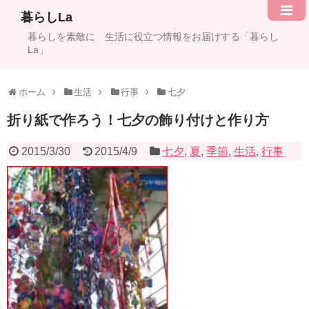
暮らしLa
暮らしを素敵に 生活に役立つ情報をお届けする「暮らし
La」
ホーム
生活
行事
七夕
折り紙で作ろう！七夕の飾り付けと作り方
2015/3/30
2015/4/9
七夕
,
夏
,
季節
,
生活
,
行事