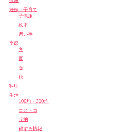
健康
妊娠・子育て
子供服
絵本
習い事
季節
冬
夏
春
秋
料理
生活
100均・300均
コストコ
収納
得する情報