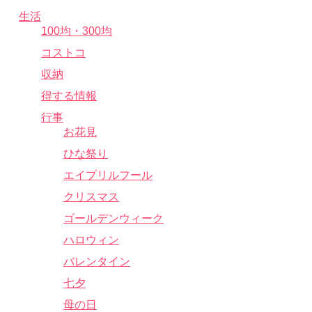
生活
100均・300均
コストコ
収納
得する情報
行事
お花見
ひな祭り
エイプリルフール
クリスマス
ゴールデンウィーク
ハロウィン
バレンタイン
七夕
母の日