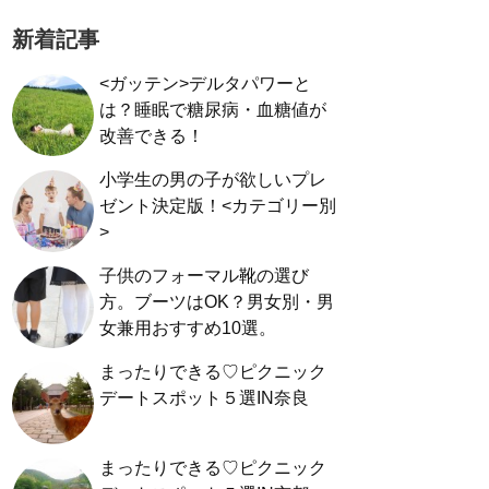
新着記事
<ガッテン>デルタパワーと
は？睡眠で糖尿病・血糖値が
改善できる！
小学生の男の子が欲しいプレ
ゼント決定版！<カテゴリー別
>
子供のフォーマル靴の選び
方。ブーツはOK？男女別・男
女兼用おすすめ10選。
まったりできる♡ピクニック
デートスポット５選IN奈良
まったりできる♡ピクニック