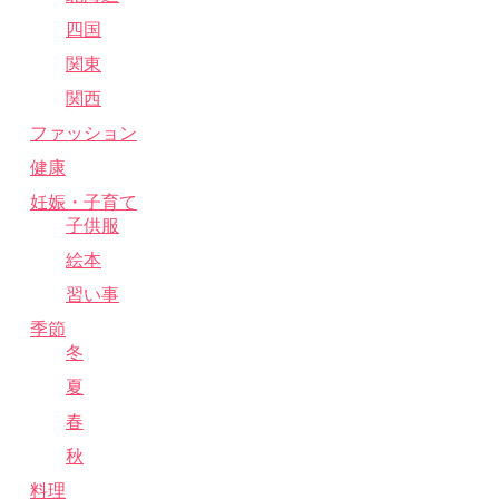
四国
関東
関西
ファッション
健康
妊娠・子育て
子供服
絵本
習い事
季節
冬
夏
春
秋
料理