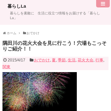
暮らしLa
暮らしを素敵に 生活に役立つ情報をお届けする「暮らし
La」
ホーム
おでかけ
隅田川の花火大会を見に行こう！穴場もこっそ
りご紹介！！
2015/4/17
おでかけ
,
夏
,
季節
,
生活
,
花火大会
,
行事
,
関東