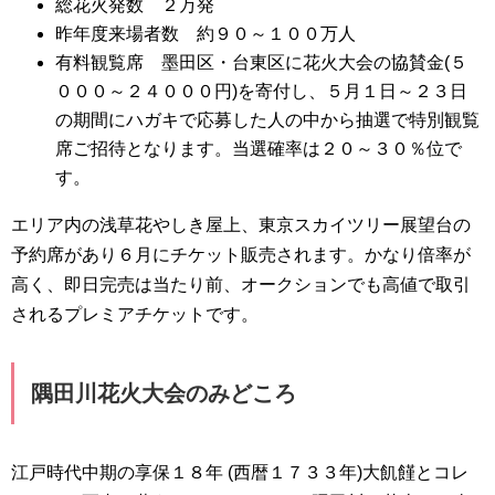
総花火発数 ２万発
昨年度来場者数 約９０～１００万人
有料観覧席 墨田区・台東区に花火大会の協賛金(５
０００～２４０００円)を寄付し、５月１日～２３日
の期間にハガキで応募した人の中から抽選で特別観覧
席ご招待となります。当選確率は２０～３０％位で
す。
エリア内の浅草花やしき屋上、東京スカイツリー展望台の
予約席があり６月にチケット販売されます。かなり倍率が
高く、即日完売は当たり前、オークションでも高値で取引
されるプレミアチケットです。
隅田川花火大会のみどころ
江戸時代中期の享保１８年 (西暦１７３３年)大飢饉とコレ