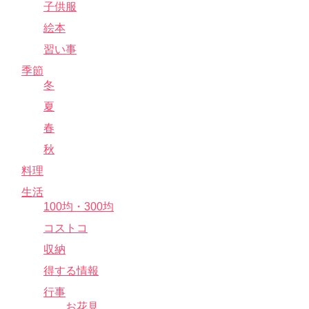
子供服
絵本
習い事
季節
冬
夏
春
秋
料理
生活
100均・300均
コストコ
収納
得する情報
行事
お花見