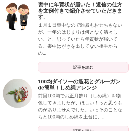
喪中に年賀状が届いた！返信の仕方
を文例付きで紹介させていただきま
す。
１月１日喪中なので雑煮もおせちもない
が、一年のはじまりは何となく清々し
い。と、思っていたら年賀状が届いて
る。喪中はがきを出してない相手から
の...
記事を読む
100均ダイソーの造花とグルーガン
de簡単！しめ縄アレンジ
前回100均でお正月飾り（しめ縄）を物
色してきましたが、ほしい！っと思うも
のがありませんでした。いっそのことな
らと100均のしめ縄を土台に、...
記事を読む