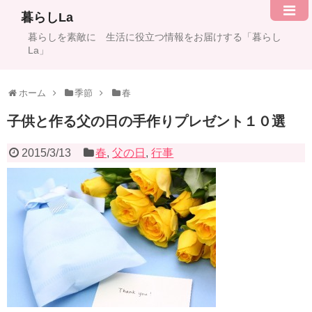
暮らしLa
暮らしを素敵に 生活に役立つ情報をお届けする「暮らし
La」
ホーム
季節
春
子供と作る父の日の手作りプレゼント１０選
2015/3/13
春
,
父の日
,
行事