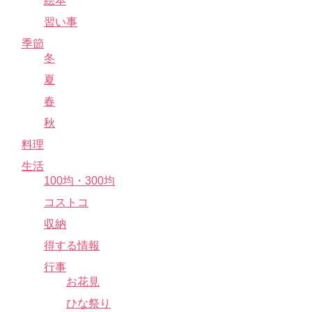
絵本
習い事
季節
冬
夏
春
秋
料理
生活
100均・300均
コストコ
収納
得する情報
行事
お花見
ひな祭り