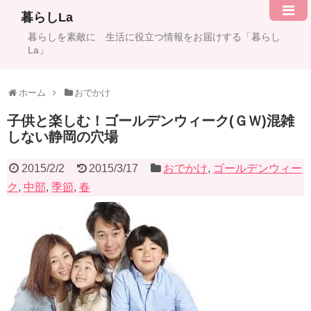
暮らしLa
暮らしを素敵に 生活に役立つ情報をお届けする「暮らし
La」
ホーム
おでかけ
子供と楽しむ！ゴールデンウィーク(ＧＷ)混雑
しない静岡の穴場
2015/2/2
2015/3/17
おでかけ
,
ゴールデンウィー
ク
,
中部
,
季節
,
春