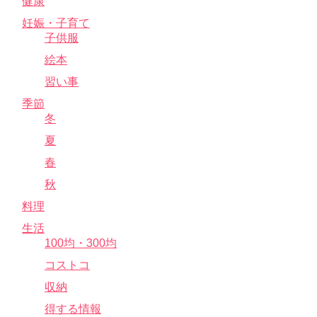
健康
妊娠・子育て
子供服
絵本
習い事
季節
冬
夏
春
秋
料理
生活
100均・300均
コストコ
収納
得する情報