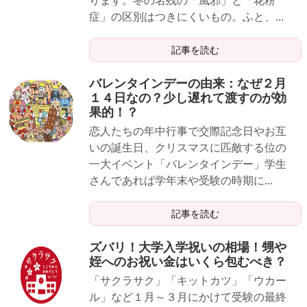
ります。冬の名残の「風邪」と「花粉
症」の区別はつきにくいもの。ふと、...
記事を読む
バレンタインデーの由来：なぜ２月
１４日なの？少し遅れて渡すのが効
果的！？
恋人たちの年中行事で交際記念日やお互
いの誕生日、クリスマスに匹敵する位の
一大イベント「バレンタインデー」学生
さんであれば学年末や受験の時期に...
記事を読む
ズバリ！大学入学祝いの相場！甥や
姪へのお祝い金はいくら包むべき？
「サクラサク」「キットカツ」「ウカー
ル」など１月～３月にかけて受験の最終