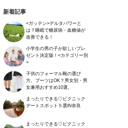
新着記事
<ガッテン>デルタパワーと
は？睡眠で糖尿病・血糖値が
改善できる！
小学生の男の子が欲しいプレ
ゼント決定版！<カテゴリー別
>
子供のフォーマル靴の選び
方。ブーツはOK？男女別・男
女兼用おすすめ10選。
まったりできる♡ピクニック
デートスポット５選IN奈良
まったりできる♡ピクニック