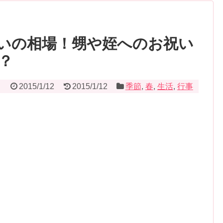
いの相場！甥や姪へのお祝い
？
2015/1/12
2015/1/12
季節
,
春
,
生活
,
行事