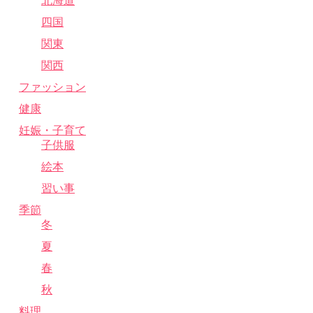
北海道
四国
関東
関西
ファッション
健康
妊娠・子育て
子供服
絵本
習い事
季節
冬
夏
春
秋
料理