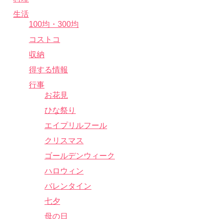
生活
100均・300均
コストコ
収納
得する情報
行事
お花見
ひな祭り
エイプリルフール
クリスマス
ゴールデンウィーク
ハロウィン
バレンタイン
七夕
母の日