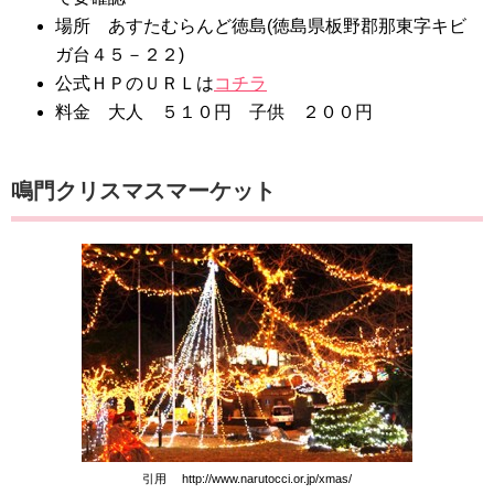
場所 あすたむらんど徳島(徳島県板野郡那東字キビ
ガ台４５－２２)
公式ＨＰのＵＲＬは
コチラ
料金 大人 ５１０円 子供 ２００円
鳴門クリスマスマーケット
引用 http://www.narutocci.or.jp/xmas/