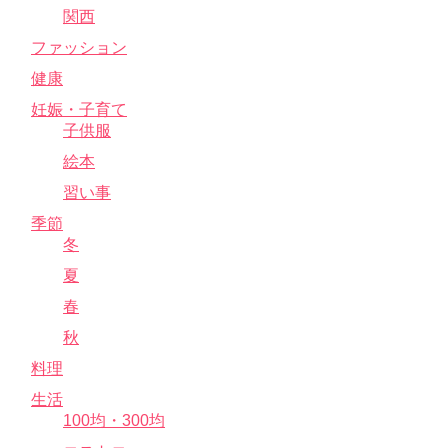
関西
ファッション
健康
妊娠・子育て
子供服
絵本
習い事
季節
冬
夏
春
秋
料理
生活
100均・300均