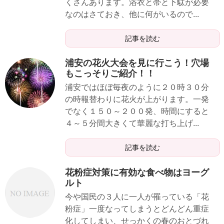
くさんあります。浴衣と帯と下駄が必要
なのはさておき、他に何がいるので...
記事を読む
浦安の花火大会を見に行こう！穴場
もこっそりご紹介！！
浦安ではほぼ毎夜のように２０時３０分
の時報替わりに花火が上がります。一発
でなく１５０～２００発、時間にすると
４～５分間大きくて華麗な打ち上げ...
記事を読む
花粉症対策に有効な食べ物はヨーグ
ルト
今や国民の３人に一人が罹っている「花
粉症」一度なってしまうとどんどん重症
化してしまい、せっかくの春のおとづれ