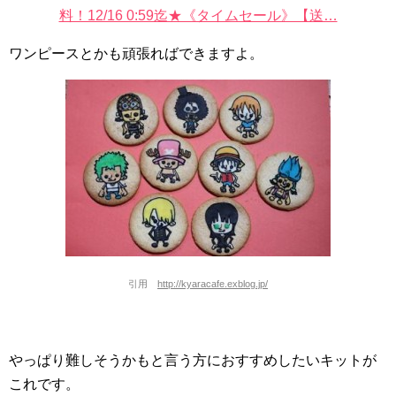
料！12/16 0:59迄★《タイムセール》【送…
ワンピースとかも頑張ればできますよ。
引用
http://kyaracafe.exblog.jp/
やっぱり難しそうかもと言う方におすすめしたいキットが
これです。