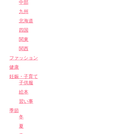
中部
九州
北海道
四国
関東
関西
ファッション
健康
妊娠・子育て
子供服
絵本
習い事
季節
冬
夏