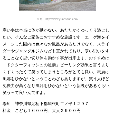
引用 http://www.yunessun.com/
寒い冬は本当に体が動かない、あたたかくゆっくり過ごし
たい、そんなご家族におすすめな施設です。エーゲ海をイ
メージした園内は色々なお風呂があるだけでなく、スライ
ダーやジャングルジムなども置かれており、寒い思いをす
ることなく思い切り体を動かす事が出来ます。おすすめは
「ドクターフィッシュの足湯」ピーリング効果と言うより
くすぐったくて笑ってしまうところがとても良い。馬鹿は
風邪をひかないということわざもありますが、笑う人ほど
免疫力が高くなり風邪をひかないという新説があるくらい,
笑うって良いんですよ。
場所 神奈川県足柄下郡箱根町二ノ平１２９７
料金 こども１６００円、大人２９００円