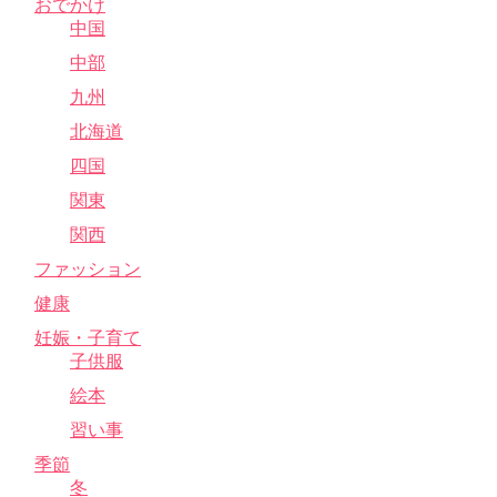
おでかけ
中国
中部
九州
北海道
四国
関東
関西
ファッション
健康
妊娠・子育て
子供服
絵本
習い事
季節
冬