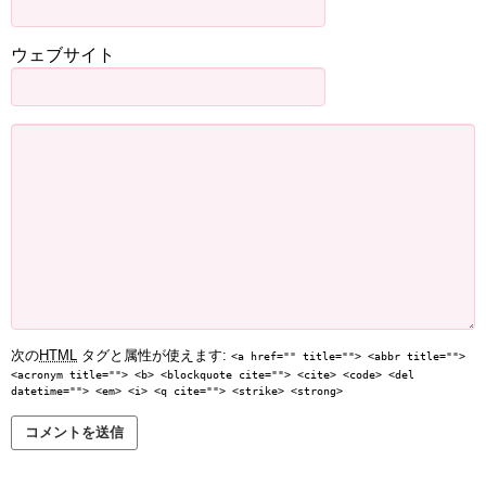
ウェブサイト
次の
HTML
タグと属性が使えます:
<a href="" title=""> <abbr title="">
<acronym title=""> <b> <blockquote cite=""> <cite> <code> <del
datetime=""> <em> <i> <q cite=""> <strike> <strong>